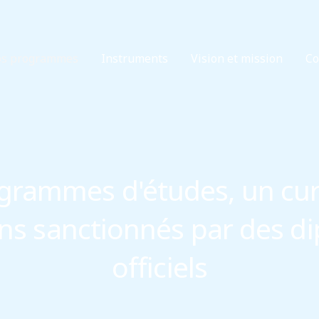
s programmes
Instruments
Vision et mission
Co
grammes d'études, un cur
s sanctionnés par des d
officiels