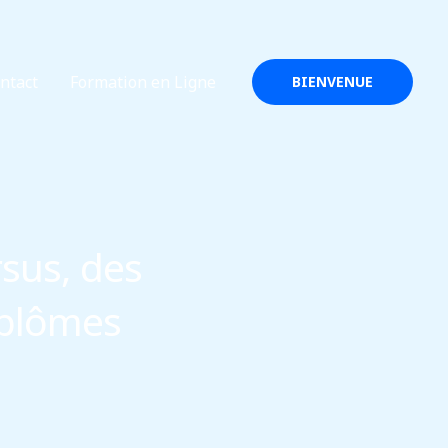
ntact
Formation en Ligne
BIENVENUE
sus, des
iplômes